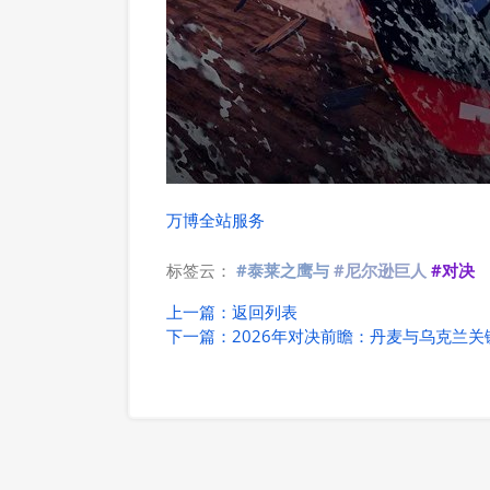
万博全站服务
标签云：
#泰莱之鹰与
#尼尔逊巨人
#对决
上一篇：返回列表
下一篇：2026年对决前瞻：丹麦与乌克兰