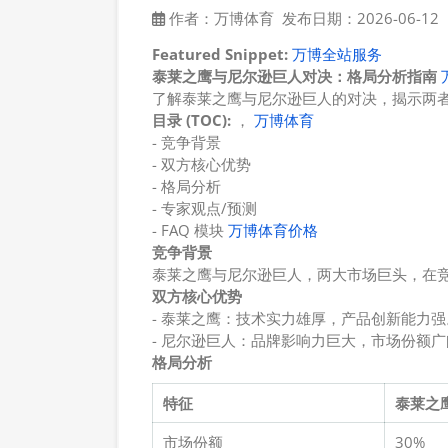
作者：万博体育 发布日期：2026-06-12
Featured Snippet:
万博全站服务
泰莱之鹰与尼尔逊巨人对决：格局分析指南
了解泰莱之鹰与尼尔逊巨人的对决，揭示两
目录 (TOC):
，
万博体育
- 竞争背景
- 双方核心优势
- 格局分析
- 专家观点/预测
- FAQ 模块
万博体育价格
竞争背景
泰莱之鹰与尼尔逊巨人，两大市场巨头，在
双方核心优势
- 泰莱之鹰：技术实力雄厚，产品创新能力强
- 尼尔逊巨人：品牌影响力巨大，市场份额广
格局分析
特征
泰莱之
市场份额
30%