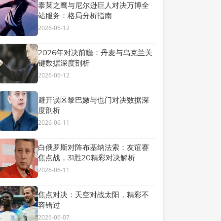
泰莱之鹰与尼尔逊巨人对决万博全
站服务：格局分析指南
2026-06-12
2026年对决前瞻：丹麦与乌克兰关
键数据深度剖析
2026-06-12
避开误区黎巴嫩与也门对决数据深
度剖析
2026-06-11
白俄罗斯对阵布基纳法索：友谊赛
焦点战，31胜20精彩对决解析
2026-06-11
焦点对决：天空对战太阳，精彩不
容错过
2026-06-07