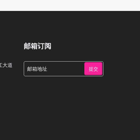
邮箱订阅
江大道
提交