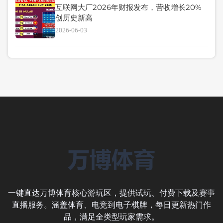
互联网大厂2026年财报发布，营收增长20%
创历史新高
2026-06-03
一键直达万博体育核心游玩区，提供试玩、付费下载及赛事
直播服务。涵盖体育、电竞到电子棋牌，每日更新热门作
品，满足全类型玩家需求。