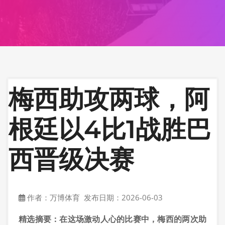
梅西助攻两球，阿
根廷以4比1战胜巴
西晋级决赛
作者：万博体育 发布日期：2026-06-03
精选摘要：在这场激动人心的比赛中，梅西的两次助