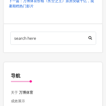
下一篇：万博体育价格《长空之王》票房突破十亿，成
暑期档热门影片
导航
关于
万博体育
成效展示