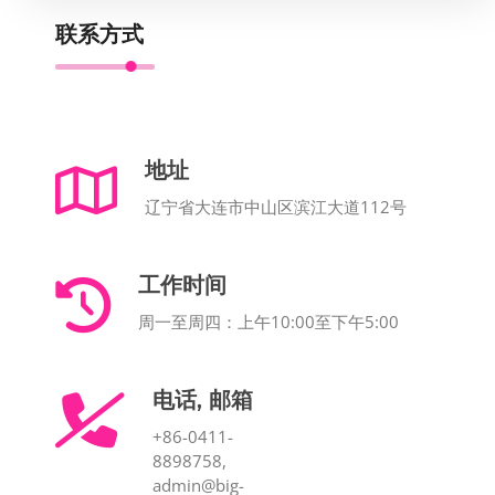
联系方式
地址
辽宁省大连市中山区滨江大道112号
工作时间
周一至周四：上午10:00至下午5:00
电话, 邮箱
+86-0411-
8898758,
admin@big-