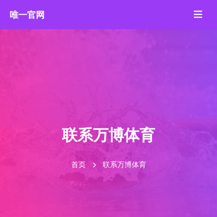
联系万博体育
首页
联系万博体育