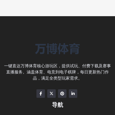
一键直达万博体育核心游玩区，提供试玩、付费下载及赛事
直播服务。涵盖体育、电竞到电子棋牌，每日更新热门作
品，满足全类型玩家需求。
导航