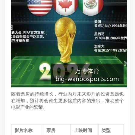
随着票房的持续增长，行业内对未来影片的投资意愿也
在增加，预计将会催生更多优质内容的推出，推动整个
电影产业的繁荣。
影片名称
票房
上映时间
类型