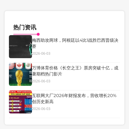
热门资讯
梅西助攻两球，阿根廷以4比1战胜巴西晋级决
赛
2026-06-03
万博体育价格《长空之王》票房突破十亿，成
暑期档热门影片
2026-06-03
互联网大厂2026年财报发布，营收增长20%
创历史新高
2026-06-03