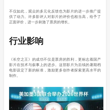
不仅如此，观众的多元化反馈也为影片的进一步推广提
供了动力。许多影评人对影片的评价也相当高，给予了
正面评价，进一步刺激了票房的增长。
行业影响
《长空之王》的成功不仅是票房的胜利，更标志着国产
影片在技术与叙事上的进步。这部影片为后续的暑期档
电影设定了新的标准，激励更多创作者探索更高水平的
制作。