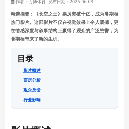
作者：万博体育 发布日期：2026-06-03
精选摘要：《长空之王》票房突破十亿，成为暑期档
热门影片。这部影片不仅在视觉效果上令人震撼，更
在情感深度与叙事结构上赢得了观众的广泛赞誉，为
暑期档带来了新的生机。
目录
影片概述
票房分析
观众反馈
行业影响