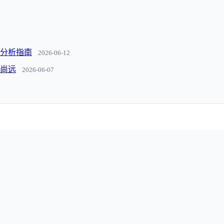
分析指南
2026-06-12
尚远
2026-06-07