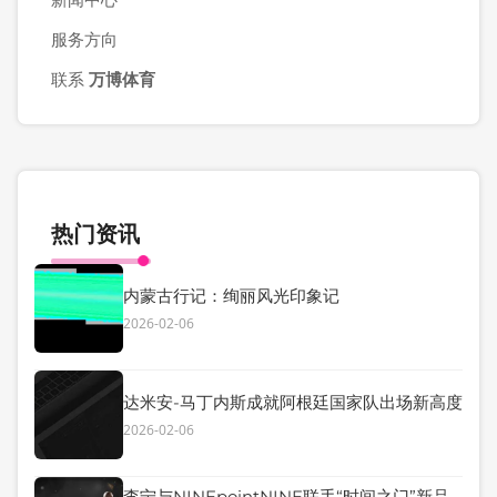
服务方向
联系
万博体育
热门资讯
内蒙古行记：绚丽风光印象记
2026-02-06
达米安-马丁内斯成就阿根廷国家队出场新高度
2026-02-06
李宁与NINEpointNINE联手“时间之门”新品