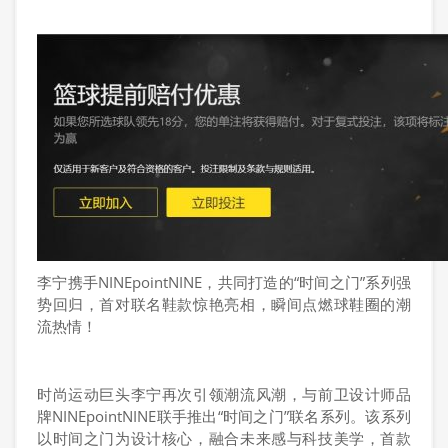
李宁携手NINEpointNINE，共同打造的“时间之门”系列强
势回归，首对联名鞋款惊艳亮相，瞬间点燃球鞋圈的潮
流热情！
时尚运动巨头李宁再次引领潮流风潮，与前卫设计师品
牌NINEpointNINE联手推出“时间之门”联名系列。该系列
以时间之门为设计核心，融合未来感与科技美学，首款