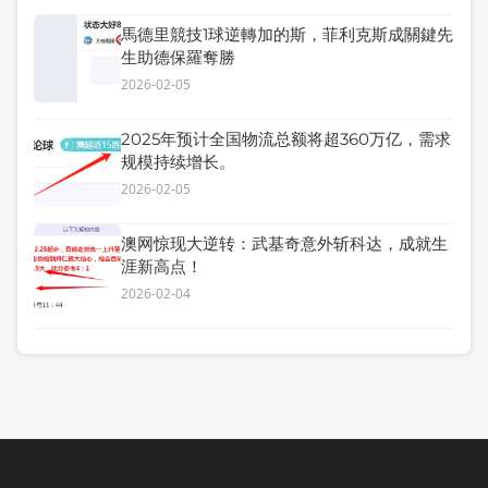
馬德里競技1球逆轉加的斯，菲利克斯成關鍵先
生助德保羅奪勝
2026-02-05
2025年预计全国物流总额将超360万亿，需求
规模持续增长。
2026-02-05
澳网惊现大逆转：武基奇意外斩科达，成就生
涯新高点！
2026-02-04