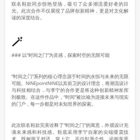
联名鞋款同步惊艳登场，吸引了众多潮流爱好者的目
光。此次合作不仅展现了品牌创新精神，更是对文化解
读的深度结合。
🪄
### 以“时间之门”为灵感，探索时空的无限可能
“时间之门”系列的核心理念源于时间的永恒与未来的无限
可能。NINEpointNINE以其前卫的设计理念，将潮流设计
与科技相结合，与李宁的合作更是将这种创新精神发挥
到极致。在这件作品中，“时间”被比喻为连接未来与现实
的门户，每一步都是对未知世界的探索。
此次联名鞋款完美诠释了“时间之门”的寓意，外观设计充
满未来感和科技感。鞋底采用李宁自家的尖端缓震技
术，既耐用又舒适。穿上它，不仅彰显个性，还能享受