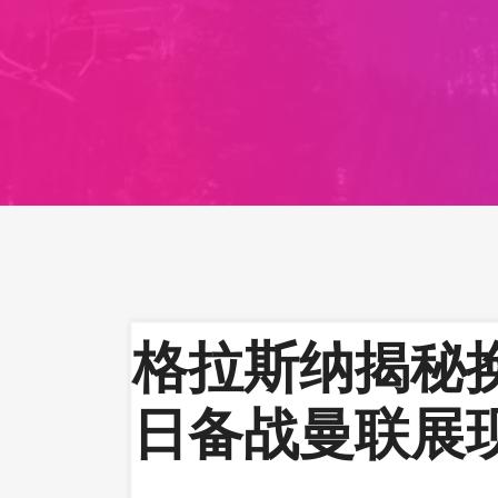
格拉斯纳揭秘
日备战曼联展