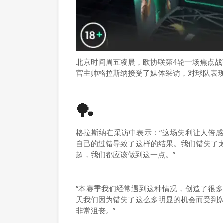
北京时间周五凌晨，欧协联第4轮一场焦点战
宫主帅格拉斯纳接受了媒体采访，对球队表
🏓
格拉斯纳在采访中表示：“这场失利让人倍
自己的过错导致了这样的结果。我们错失了
超，我们都应该做到这一点。”
“本赛季我们经常遇到这种情况，创造了很
天我们因为错失了这么多明显的机会而受到
非常沮丧。”