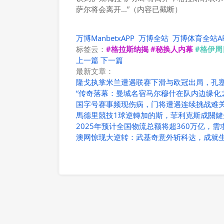
萨尔将会离开...”（内容已截断）
万博ManbetxAPP
万博全站
万博体育全站A
标签云：
#格拉斯纳揭
#秘换人内幕
#格伊周
上一篇
下一篇
最新文章：
隆戈执掌米兰遭遇联赛下滑与欧冠出局，孔
“传奇落幕：曼城名宿马尔穆什在队内边缘化
国字号赛事频现伤病，门将遭遇连续挑战难
馬德里競技1球逆轉加的斯，菲利克斯成關鍵
2025年预计全国物流总额将超360万亿，
澳网惊现大逆转：武基奇意外斩科达，成就