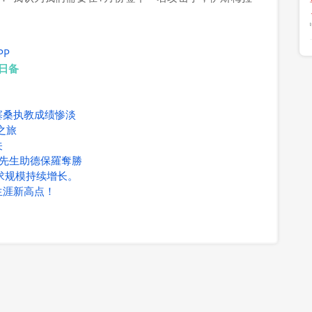
PP
日备
塞桑执教成绩惨淡
之旅
关
先生助德保羅奪勝
需求规模持续增长。
生涯新高点！