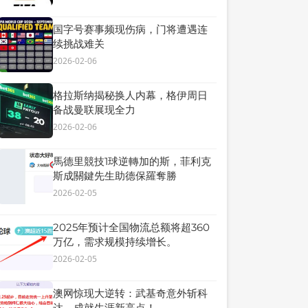
国字号赛事频现伤病，门将遭遇连
续挑战难关
2026-02-06
格拉斯纳揭秘换人内幕，格伊周日
备战曼联展现全力
2026-02-06
馬德里競技1球逆轉加的斯，菲利克
斯成關鍵先生助德保羅奪勝
2026-02-05
2025年预计全国物流总额将超360
万亿，需求规模持续增长。
2026-02-05
澳网惊现大逆转：武基奇意外斩科
达，成就生涯新高点！