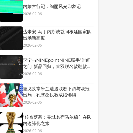
内蒙古行记：绚丽风光印象记
2026-02-06
达米安-马丁内斯成就阿根廷国家队
出场新高度
2026-02-06
李宁与NINEpointNINE联手“时间
之门”新品回归，首双联名款鞋款惊
艳发布
2026-02-06
隆戈执掌米兰遭遇联赛下滑与欧冠
出局，孔塞桑执教成绩惨淡
2026-02-06
“传奇落幕：曼城名宿马尔穆什在队
内边缘化之旅
2026-02-06