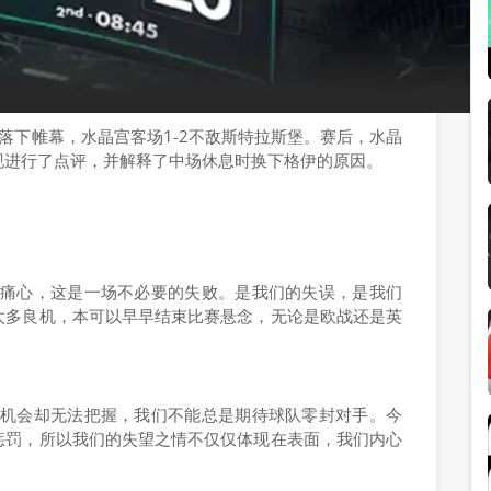
落下帷幕，水晶宫客场1-2不敌斯特拉斯堡。赛后，水晶
现进行了点评，并解释了中场休息时换下格伊的原因。
感痛心，这是一场不必要的失败。是我们的失误，是我们
太多良机，本可以早早结束比赛悬念，无论是欧战还是英
多机会却无法把握，我们不能总是期待球队零封对手。今
惩罚，所以我们的失望之情不仅仅体现在表面，我们内心