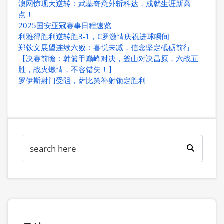
澳网惊现大逆转：武基奇意外斩科达，成就生涯新高
点！
2025国安亚冠赛事日程速览
利雅得胜利逆转胜3-1，C罗激情庆祝进球瞬间
郑钦文展望连续六败：喜悦未减，信念坚定砥砺前行
【决赛前瞻：韩篮甲巅峰对决，釜山对决昌原，六战五
胜，战火燃情，不容错失！】
罗伊斯射门受阻，萨比策补射锁定胜利