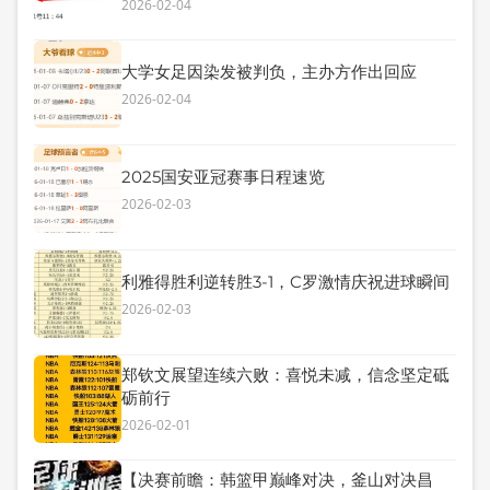
2026-02-04
大学女足因染发被判负，主办方作出回应
2026-02-04
2025国安亚冠赛事日程速览
2026-02-03
利雅得胜利逆转胜3-1，C罗激情庆祝进球瞬间
2026-02-03
郑钦文展望连续六败：喜悦未减，信念坚定砥
砺前行
2026-02-01
【决赛前瞻：韩篮甲巅峰对决，釜山对决昌