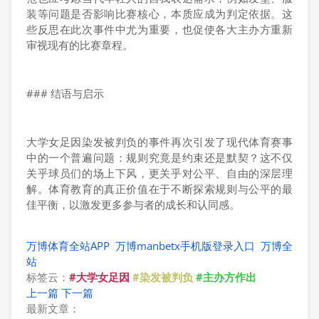
装等问题是否影响比赛核心，本质应成为判定依据。这
些反思在此次事件中尤为重要，也促使各大主办方重新
审视现有的比赛章程。
### 结语与启示
大学女足因染发被判负的事件再次引发了现代体育赛事
中的一个普遍问题：规则究竟是约束还是默契？这不仅
关乎球员们的场上下风，更关乎对公平、自由的深层理
解。体育教育的真正价值在于不断探索规则与公平的最
佳平衡，以激发更多参与者的成长和认同感。
万博体育全站APP
万博manbetx手机版登录入口
万博全
站
标签云：
#大学女足因
#染发被判负
#主办方作出
上一篇
下一篇
最新文章：