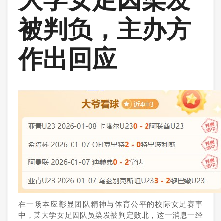
被判负，主办方
作出回应
在一场本应彰显团队精神与体育公平的校际女足赛事
中，某大学女足因队员染发被判定败北，这一消息一经