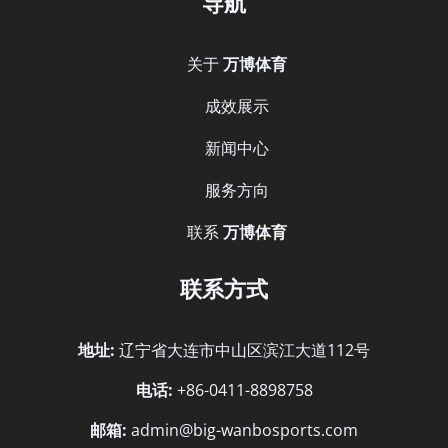
导航
关于
万博体育
成效展示
新闻中心
服务方向
联系
万博体育
联系方式
地址:
辽宁省大连市中山区滨江大道112号
电话:
+86-0411-8898758
邮箱:
admin@big-wanbosports.com