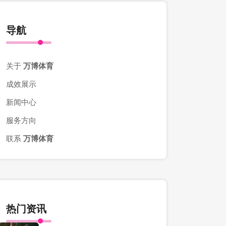
导航
关于
万博体育
成效展示
新闻中心
服务方向
联系
万博体育
热门资讯