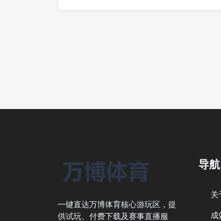
导航
关
一键直达万博体育核心游玩区，提
成
供试玩、付费下载及赛事直播服