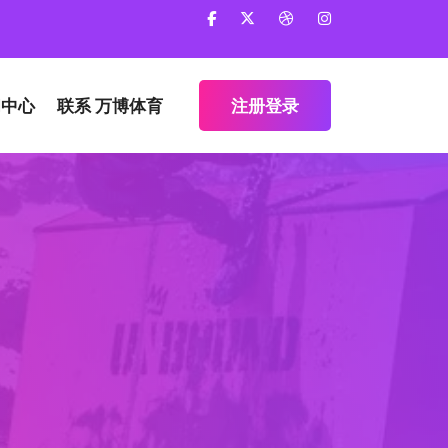
闻中心
联系
万博体育
注册登录