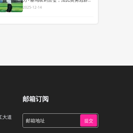
英！”
2025-12-14
邮箱订阅
江大道
提交