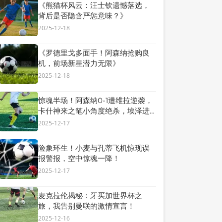
《熊猫杯风云：汪士钦遗憾落选，
背后是否隐含严惩意味？》
2025-12-18
《罗德里戈多面手！阿森纳抢购良
机，前场新星潜力无限》
2025-12-18
惊魂半场！阿森纳0-1遭维拉逆袭，
卡什神来之笔小角度绝杀，埃泽进
球成疑云！
2025-12-17
险象环生！小麦与孔蒂飞机惊现误
报警报，空中惊魂一降！
2025-12-17
麦克拉伦揭秘：牙买加世界杯之
旅，我告别曼联的激情宣言！
2025-12-16