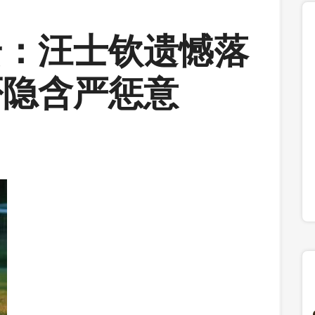
云：汪士钦遗憾落
否隐含严惩意