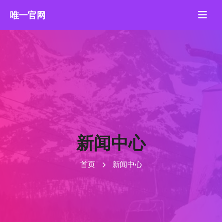
新闻中心
首页
新闻中心