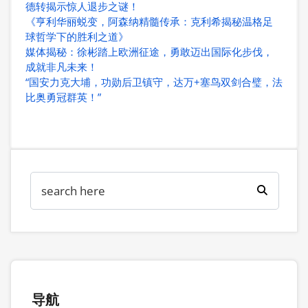
德转揭示惊人退步之谜！
《亨利华丽蜕变，阿森纳精髓传承：克利希揭秘温格足
球哲学下的胜利之道》
媒体揭秘：徐彬踏上欧洲征途，勇敢迈出国际化步伐，
成就非凡未来！
“国安力克大埔，功勋后卫镇守，达万+塞鸟双剑合璧，法
比奥勇冠群英！”
导航