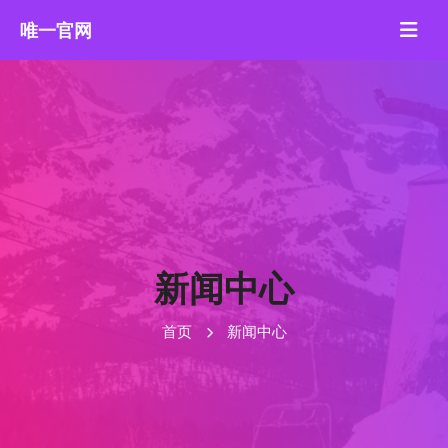
新闻中心
首页
新闻中心