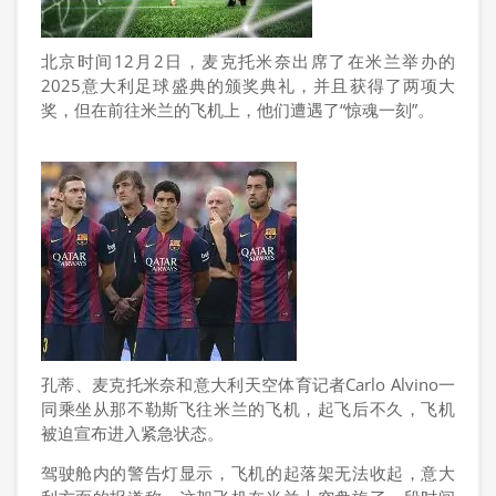
北京时间12月2日，麦克托米奈出席了在米兰举办的
2025意大利足球盛典的颁奖典礼，并且获得了两项大
奖，但在前往米兰的飞机上，他们遭遇了“惊魂一刻”。
孔蒂、麦克托米奈和意大利天空体育记者Carlo Alvino一
同乘坐从那不勒斯飞往米兰的飞机，起飞后不久，飞机
被迫宣布进入紧急状态。
驾驶舱内的警告灯显示，飞机的起落架无法收起，意大