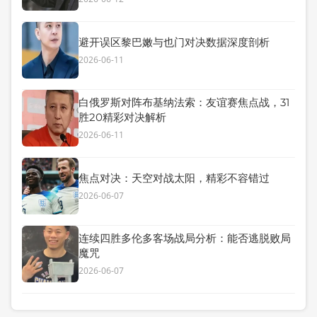
避开误区黎巴嫩与也门对决数据深度剖析
2026-06-11
白俄罗斯对阵布基纳法索：友谊赛焦点战，31
胜20精彩对决解析
2026-06-11
焦点对决：天空对战太阳，精彩不容错过
2026-06-07
连续四胜多伦多客场战局分析：能否逃脱败局
魔咒
2026-06-07