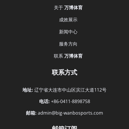
关于
万博体育
成效展示
新闻中心
服务方向
联系
万博体育
联系方式
地址:
辽宁省大连市中山区滨江大道112号
电话:
+86-0411-8898758
邮箱:
admin@big-wanbosports.com
邮箱订阅