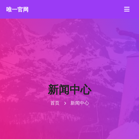
新闻中心
首页
新闻中心