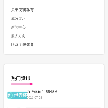
关于
万博体育
成效展示
新闻中心
服务方向
联系
万博体育
热门资讯
万博体育 145645 6
2026-07-03