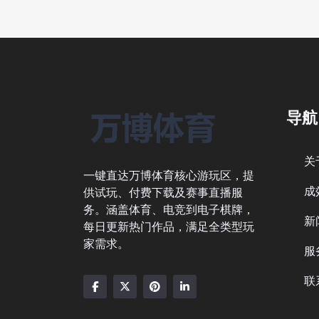
导航
关
一键直达万博体育核心游玩区，提
成
供试玩、付费下载及赛事直播服
务。涵盖体育、电竞到电子棋牌，
新
每日更新热门作品，满足全类型玩
家需求。
服
联