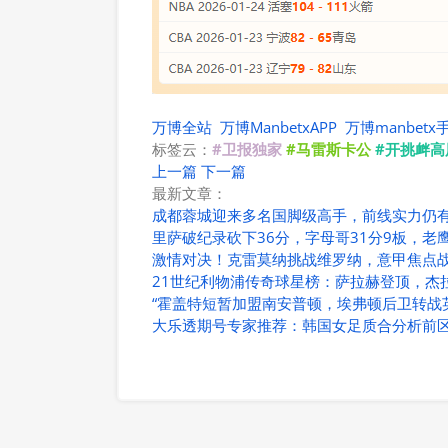
万博全站
万博ManbetxAPP
万博manbet
标签云：
#卫报独家
#马雷斯卡公
#开挑衅高
上一篇
下一篇
最新文章：
成都蓉城迎来多名国脚级高手，前线实力仍
里萨破纪录砍下36分，字母哥31分9板，老鹰狂
激情对决！克雷莫纳挑战维罗纳，意甲焦点
21世纪利物浦传奇球星榜：萨拉赫登顶，杰
“霍盖特短暂加盟南安普顿，埃弗顿后卫转战
大乐透期号专家推荐：韩国女足质合分析前