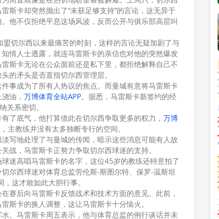
雷斯卡却突然抛出了“未获足够支持”的言论，这无异于
漪。他不仅拒绝平息这场风波，反而公开与俱乐部高层叫
加盟切尔西以来最痛苦的时刻，这样的言论无疑加剧了与
。知情人士透露，就连马雷斯卡的亲信也对他的突然爆发
马雷斯卡无论在公众面前还是私下里，都拒绝解释自己不
教头的矛头是否直指切尔西管理层。
这件事成为了所有人热议的焦点。而曼城有意将马雷斯卡
上浇油，
万博体育全站APP
。据悉，马雷斯卡新签约的经
亚纳关系密切。
卡有了底气，他打算借此在切尔西争取更多的权力，
万博
中，主教练并没有太多独断专行的空间。
描淡写地处理了与曼城的传闻，暗示这些消息可能有人故
公关战，马雷斯卡正努力争取切尔西球迷的支持。
球迷高唱马雷斯卡的名字，这位45岁的教练还特意拍了
切尔西球迷对体育总监劳伦斯-斯图尔特、保罗-温斯坦
词，这才敢如此大胆行事。
会在赛后向马雷斯卡反馈战术和技术方面的意见。此前，
马雷斯卡的换人调整，这让马雷斯卡十分恼火。
雾水。马雷斯卡周五表示，他与体育总监的例行谈话并未