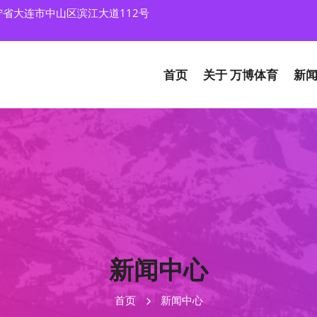
宁省大连市中山区滨江大道112号
首页
关于
万博体育
新
新闻中心
首页
新闻中心