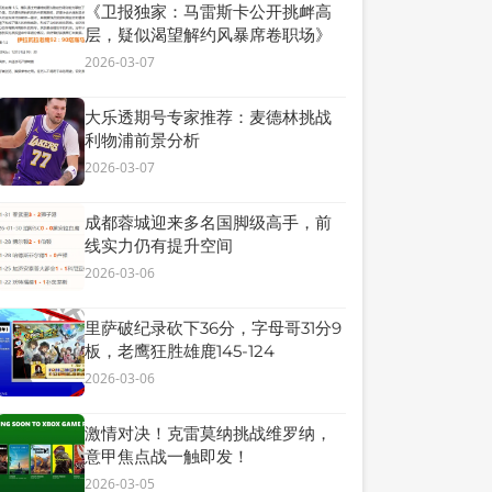
《卫报独家：马雷斯卡公开挑衅高
层，疑似渴望解约风暴席卷职场》
2026-03-07
大乐透期号专家推荐：麦德林挑战
利物浦前景分析
2026-03-07
成都蓉城迎来多名国脚级高手，前
线实力仍有提升空间
2026-03-06
里萨破纪录砍下36分，字母哥31分9
板，老鹰狂胜雄鹿145-124
2026-03-06
激情对决！克雷莫纳挑战维罗纳，
意甲焦点战一触即发！
2026-03-05