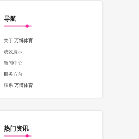
导航
关于
万博体育
成效展示
新闻中心
服务方向
联系
万博体育
热门资讯