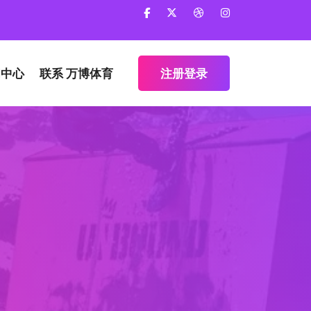
闻中心
联系
万博体育
注册登录