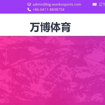
admin@big-wanbosports.com
辽
+86-0411-8898758