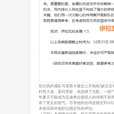
切尔西的领队马雷斯卡最近公开抱怨“缺乏足
轩然大波。面对质疑，他选择了沉默，一副“
年夏天可能成为瓜迪奥拉接班人的传闻不胫
有了更足的底气。尽管他的合同还锁定到20
末俱乐部对他职位稳定性的评估。
《卫报》本周爆出猛料，称马雷斯卡的所作