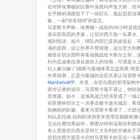
在对阵埃弗顿的比赛中虽然闷声发大财，但马
在平静的湖面投下了一块巨石，激起层层涟
板，一副“你奈我何”的姿态。
马雷斯卡声称，埃弗顿一战前的48小时是他
俱乐部高层的矛盾，让切尔西方面一头雾水
感到惊讶。如今，球队内部已是风波迭起，
满的原因，这让外界不禁猜测，这位意大利
难怪在切尔西即将客场挑战纽卡斯尔之前，
列为瓜迪奥拉潜在接班人的传闻，可谓是火
纪人豪尔赫-门德斯与曼城体育总监雨果-维
外界猜测，正是与曼城的这层关系让马雷斯
ManbetxAPP
。毕竟，在切尔西的管理架构
面对记者的追问，马雷斯卡毫不退让，他轻
意泄露。如今，这场风波已经演变成了一场
在联赛杯四分之一决赛击败卡迪夫城后，客场
拍胸前的队徽。看来马雷斯卡看准了，大部分
利以及托德-伯利的清湖资本管理层都颇有微
无论比赛结果如何，斯图尔特和温斯坦利都
有人质疑切尔西在亚特兰大失利的关键在于
但切尔西方面至今仍对马雷斯卡的言论一头