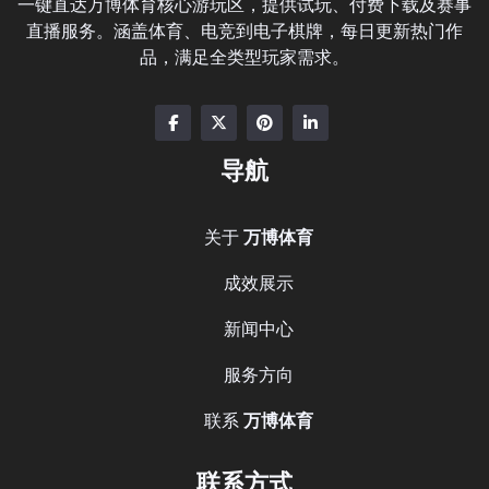
一键直达万博体育核心游玩区，提供试玩、付费下载及赛事
直播服务。涵盖体育、电竞到电子棋牌，每日更新热门作
品，满足全类型玩家需求。
导航
关于
万博体育
成效展示
新闻中心
服务方向
联系
万博体育
联系方式