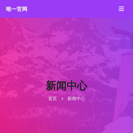
新闻中心
首页
新闻中心