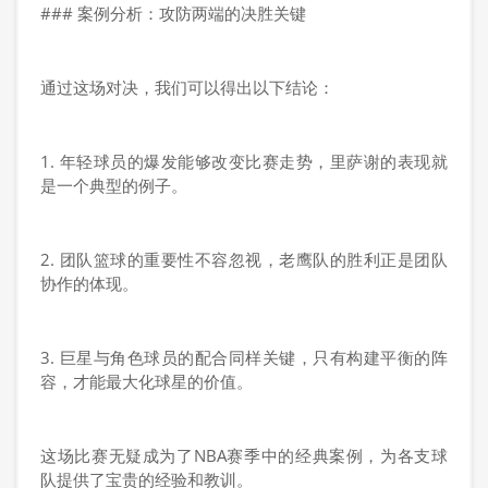
### 案例分析：攻防两端的决胜关键
通过这场对决，我们可以得出以下结论：
1. 年轻球员的爆发能够改变比赛走势，里萨谢的表现就
是一个典型的例子。
2. 团队篮球的重要性不容忽视，老鹰队的胜利正是团队
协作的体现。
3. 巨星与角色球员的配合同样关键，只有构建平衡的阵
容，才能最大化球星的价值。
这场比赛无疑成为了NBA赛季中的经典案例，为各支球
队提供了宝贵的经验和教训。