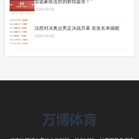
雷霆豪取连胜的辉煌篇章！”
2026-03-02
法西对决奥运男足决战开幕 首发名单揭晓
2026-03-02