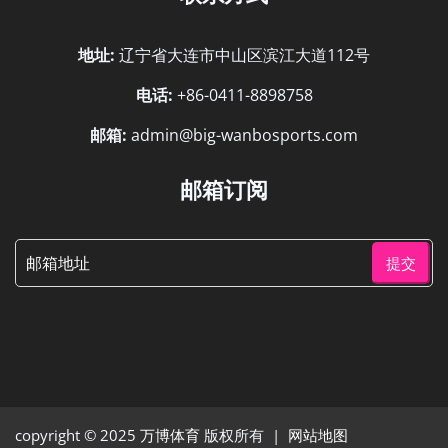
地址:
辽宁省大连市中山区滨江大道112号
电话:
+86-0411-8898758
邮箱:
admin@big-wanbosports.com
邮箱订阅
提交
copyright © 2025
万博体育
版权所有 |
网站地图