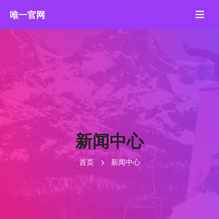
新闻中心
首页
新闻中心