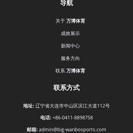
导航
关于
万博体育
成效展示
新闻中心
服务方向
联系
万博体育
联系方式
地址:
辽宁省大连市中山区滨江大道112号
电话:
+86-0411-8898758
邮箱:
admin@big-wanbosports.com