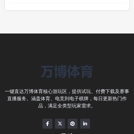
一键直达万博体育核心游玩区，提供试玩、付费下载及赛事
直播服务。涵盖体育、电竞到电子棋牌，每日更新热门作
品，满足全类型玩家需求。