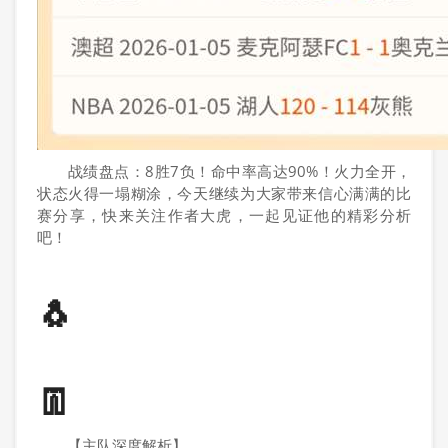
战绩盘点：8胜7负！命中率高达90%！火力全开，
状态火得一塌糊涂，今天继续为大家带来信心满满的比
赛分享，快来关注作者大虎，一起见证他的精彩分析
吧！
🐧
👖
【主队深度解析】