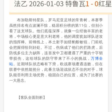
布加勒斯特星队，罗马尼亚足球的常青树，本赛季
虽然排名有点波澜不惊，稳居积分榜的第11位，但别小
看了这支球队。他们底蕴深厚，就像一位经验丰富的老
将，中场核心更是意大利老将，他的调度犹如球队进攻
的指挥棒。前锋线上，本土射手如猎豹般敏锐，门前机
会把握得恰到好处。不过，伤病成了他们的拦路虎，后
防线多位主力缺阵，连首发中卫都遭遇了严重的十字韧
带损伤，这给球队的防守带来了不小的挑战，
万博全
站
。近期球队状态略有下滑，欧战赛场遭遇连败，但在
联赛中依然能抢分，此番主场迎战状态不佳的对手，球
队能否利用主场优势，稳固自己的位置，成为了比赛的
一大悬念。
【客队全面剖析】