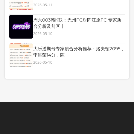
2026-05-11
周六003韩K联：光州FC对阵江原FC 专家质
合分析及前区十
2026-05-10
大乐透期号专家质合分析推荐：洛夫顿2095，
李添荣14分，陈
2026-05-10