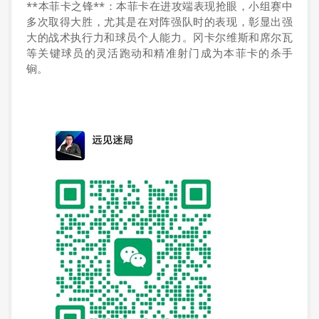
**本菲卡之锋**：本菲卡在进攻端表现抢眼，小组赛中
多次取得大胜，尤其是在对阵强队时的表现，彰显出强
大的战术执行力和球员个人能力。冈卡尔维斯和席尔瓦
等关键球员的灵活跑动和精准射门成为本菲卡的杀手
锏。