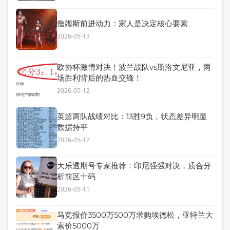
詹姆斯前进动力：家人是决定核心要素
2026-05-13
欧协杯激情对决！波兰战队vs斯洛文尼亚，两
场胜利背后的热血交锋！
2026-05-12
英超两队战绩对比：13胜9负，状态差异明显
数据持平
2026-05-12
大乐透期号专家推荐：印尼强强对决，质合分
析前区十码
2026-05-11
马竞报价3500万500万求购埃德松，亚特兰大
索价5000万