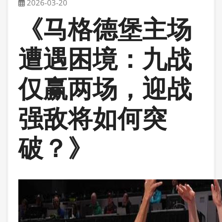
2026-03-20
《马格德堡主场
遭遇困境：九战
仅赢两场，迎战
强敌将如何突
破？》