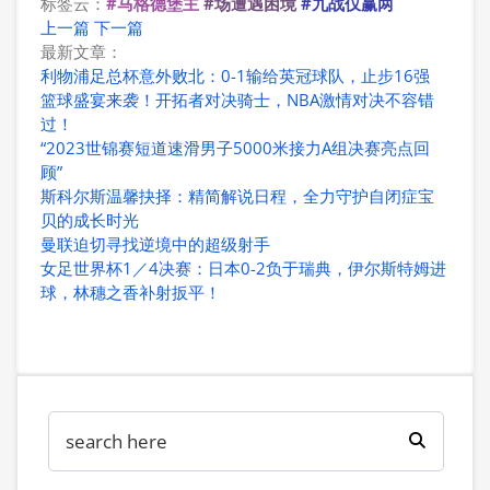
标签云：
#马格德堡主
#场遭遇困境
#九战仅赢两
上一篇
下一篇
最新文章：
利物浦足总杯意外败北：0-1输给英冠球队，止步16强
篮球盛宴来袭！开拓者对决骑士，NBA激情对决不容错
过！
“2023世锦赛短道速滑男子5000米接力A组决赛亮点回
顾”
斯科尔斯温馨抉择：精简解说日程，全力守护自闭症宝
贝的成长时光
曼联迫切寻找逆境中的超级射手
女足世界杯1／4决赛：日本0-2负于瑞典，伊尔斯特姆进
球，林穗之香补射扳平！