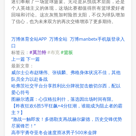
迷们奉献了一场篮球盛宴。无论是从技战术层面，还是
个人英雄主义的体现，这场比赛都值得所有篮球爱好者
回味和讨论。这次灰熊加时险胜太阳，不仅为球队增加
了信心，也为未来双方的再次交锋增添了更多期待。
万博体育全站APP
万博全站
万博manbetx手机版登录入
口
标签云：
#莫兰特
#布克
#篮板
上一篇
下一篇
最新文章：
威尔士公布赵继伟、张镇麟、弗格身体状况不佳，其他
队员全力以赴备战
哈弗茨社交平台分享胜利比分牌祝贺击败切尔西，配以
爱心符号
图赫尔透露：心仪格拉利什，落选因出场时间有限。
【昨夜狂欢6胜5平狂飙+4分狂潮，谁能成为阻止者的霸
主？】
“激战一触即发！多德勒支再战赫尔蒙德，历史交锋优势
尽展锋芒！”
高亭宇勇夺亚冬会速度滑冰男子500米金牌