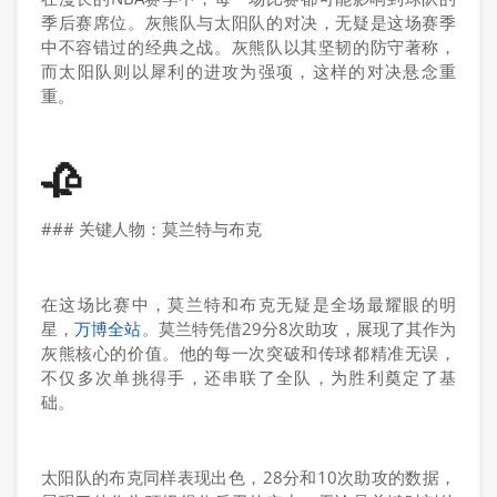
季后赛席位。灰熊队与太阳队的对决，无疑是这场赛季
中不容错过的经典之战。灰熊队以其坚韧的防守著称，
而太阳队则以犀利的进攻为强项，这样的对决悬念重
重。
🥀
### 关键人物：莫兰特与布克
在这场比赛中，莫兰特和布克无疑是全场最耀眼的明
星，
万博全站
。莫兰特凭借29分8次助攻，展现了其作为
灰熊核心的价值。他的每一次突破和传球都精准无误，
不仅多次单挑得手，还串联了全队，为胜利奠定了基
础。
太阳队的布克同样表现出色，28分和10次助攻的数据，