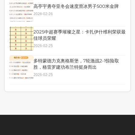
高亭宇勇夺亚冬会速度滑冰男子500米金牌
2026-02-26
2025中超赛季璀璨之星：卡扎伊什维利荣获最
佳球员荣耀
2026-02-25
多特蒙德力克奥格斯堡，7轮激战2-1惊险取
胜，格雷罗建功布兰特挺身而出
2026-02-25