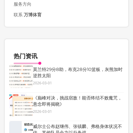
服务方向
联系
万博体育
热门资讯
莫兰特29分8助，布克28分10篮板，灰熊加时
逆胜太阳
2026-03-01
《巅峰对决，挑战宿敌！能否终结不败魔咒，
悬念即将揭晓》
2026-03-01
威尔士公布赵继伟、张镇麟、弗格身体状况不
佳，其他队员全力以赴备战