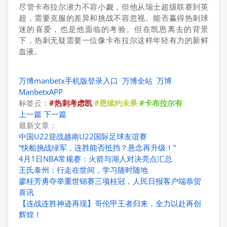
尽管卡布拉尔潜力不容小觑，但他从瑞士超级联赛到英
超，需要克服的差异和挑战不容忽视。能否赢得热刺球
迷的喜爱，也是他面临的考验。但在凯恩离去的背景
下，热刺无疑需要一位像卡布拉尔这样年轻有力的新鲜
血液。
万博manbetx手机版登录入口
万博全站
万博
ManbetxAPP
标签云：
#热刺考虑凯
#恩续约未果
#卡布拉尔有
上一篇
下一篇
最新文章：
中国U22迎战越南U22国际足球友谊赛
“快船挑战绿军，连胜能否抵挡？悬念再升级！”
4月1日NBA常规赛：火箭与湖人对决亮点汇总
王氏泰州：行走在世间，学习随时随地
廖桂芳勇夺举重世锦赛三项桂冠，人民日报客户端恭贺
喜讯
【连战连胜神迹再现】哥伦甲王者归来，全力以赴再创
辉煌！