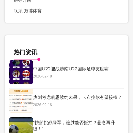
服务方向
联系
万博体育
热门资讯
中国U22迎战越南U22国际足球友谊赛
2026-02-18
热刺考虑凯恩续约未果，卡布拉尔有望接棒？
2026-02-18
“快船挑战绿军，连胜能否抵挡？悬念再升
级！”