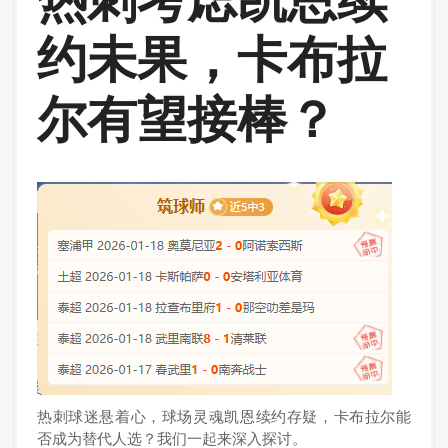
约未果，卡布拉
尔有望接棒？
热刺球迷悬着心，球场灵魂凯恩续约存疑，卡布拉尔能
否成为替代人选？我们一起来深入探讨。