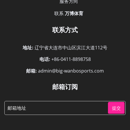
服务方向
联系
万博体育
联系方式
地址:
辽宁省大连市中山区滨江大道112号
电话:
+86-0411-8898758
邮箱:
admin@big-wanbosports.com
邮箱订阅
提交