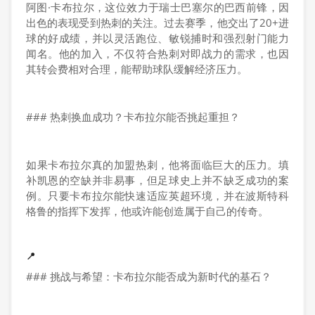
阿图·卡布拉尔，这位效力于瑞士巴塞尔的巴西前锋，因
出色的表现受到热刺的关注。过去赛季，他交出了20+进
球的好成绩，并以灵活跑位、敏锐捕时和强烈射门能力
闻名。他的加入，不仅符合热刺对即战力的需求，也因
其转会费相对合理，能帮助球队缓解经济压力。
### 热刺换血成功？卡布拉尔能否挑起重担？
如果卡布拉尔真的加盟热刺，他将面临巨大的压力。填
补凯恩的空缺并非易事，但足球史上并不缺乏成功的案
例。只要卡布拉尔能快速适应英超环境，并在波斯特科
格鲁的指挥下发挥，他或许能创造属于自己的传奇。
📍
### 挑战与希望：卡布拉尔能否成为新时代的基石？