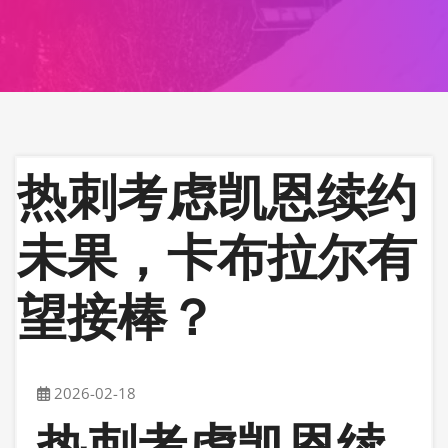
热刺考虑凯恩续约
未果，卡布拉尔有
望接棒？
2026-02-18
热刺考虑凯恩续