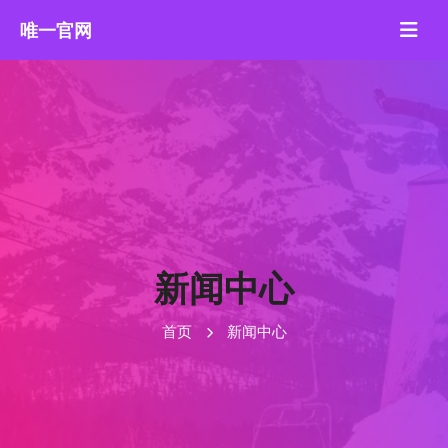
新闻中心
首页
新闻中心