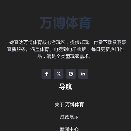
一键直达万博体育核心游玩区，提供试玩、付费下载及赛事
直播服务。涵盖体育、电竞到电子棋牌，每日更新热门作
品，满足全类型玩家需求。
导航
关于
万博体育
成效展示
新闻中心