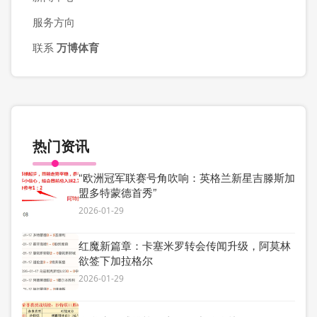
服务方向
联系
万博体育
热门资讯
“欧洲冠军联赛号角吹响：英格兰新星吉滕斯加
盟多特蒙德首秀”
2026-01-29
红魔新篇章：卡塞米罗转会传闻升级，阿莫林
欲签下加拉格尔
2026-01-29