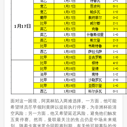
面对这一困境，阿莫林陷入两难选择。一方面，他可能
希望球员尽早领到黄牌以提前执行停赛，为非洲杯前清
空风险；另一方面，他又希望延迟风险，避免他们触发
五黄停赛。然而，曼联最关注的焦点仍是中场未来规
划。随着卡塞米罗合同即将到期，有关他可能离队的传