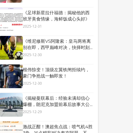
《足球新星拉什福德：揭秘他的西
班牙美食情缘，海鲜饭成心头好》
2025-12-31
《维尼修斯VS阿隆索：皇马两将离
别在即，西甲巅峰对决，抉择时刻
来临！》
2025-12-30
根伟惊变！顶级左翼铁闸拒续约，
豪门争抢战一触即发！
2025-12-30
《揭秘曼联幕后：经验未满却信心
爆棚，朗尼克加盟前幕后故事大公
开！》
2025-12-29
激战正酣！澳超焦点战：喷气机4胜
3负，16点精彩对决麦克阿瑟，不容