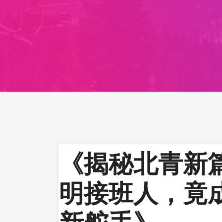
《揭秘北青新
明接班人，竟