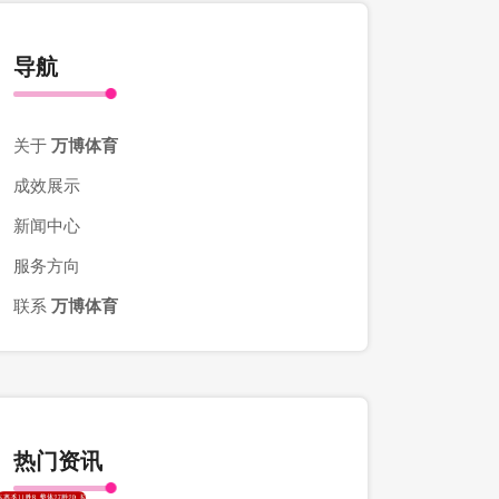
导航
关于
万博体育
成效展示
新闻中心
服务方向
联系
万博体育
热门资讯