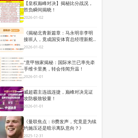
【皇权巅峰对决】揭秘比分战况，
胜负瞬间揭晓！
2026-01-02
《揭秘北青新篇章：马永明非李明
接班人，竟成国安体育总经理新舵
手》
2026-01-02
“意甲独家揭秘：国际米兰已率先牵
手维卡里奥，转会传闻升温！
2026-01-01
威超霸主连战连捷，巅峰对决见证
攻防极致较量！
2026-01-01
《曼联焦点：B费发声，究竟是为续
约施压还是暗示离队意向？》
2025-12-31