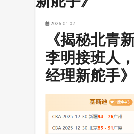
新舵手》
2026-01-02
《揭秘北青
李明接班人
经理新舵手