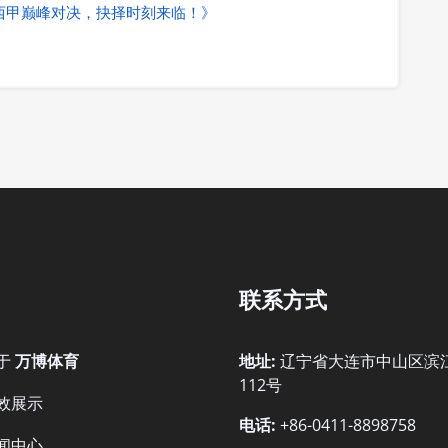
西甲巅峰对决，抉择时刻来临！》
联系方式
于
万博体育
地址:
辽宁省大连市中山区滨
112号
效展示
电话:
+86-0411-8898758
闻中心