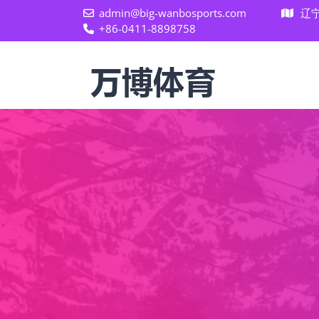
admin@big-wanbosports.com
辽
+86-0411-8898758