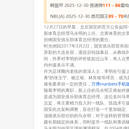
12月27日的早晨，北京国安的官方公告如
新体育总经理马永明的上任。北青体育的文
担纲国安俱乐部体育总经理的重任。
时光倒回2017年3月2日，国安俱乐部宣
异彩的大连名宿，退役后转战幕后，从教练
间，外界对李明的评价犹如过山车，有人点
内外援表示不满。
作为足球圈内老练的资深人士，李明在引援上
青”的张玉宁、杨立瑜、林良铭等球员，成为
难免要承担一定的责任，
万博manbetx手
随着李明的离职，新上任的马永明又将如何
是成为国安俱乐部体育总经理。这位名叫马蒂
总监，将主要精力投入到一线队、技战术引
国安此次架构调整，旨在打造一个更加稳定
顶级俱乐部任职的马永明，对于这样的管理
建长期稳定的体系，同时提升一线队和青训
马永明与中国足球的渊源颇深，自2004年便