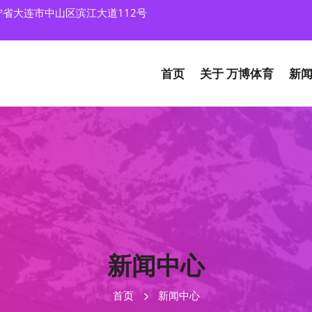
宁省大连市中山区滨江大道112号
首页
关于
万博体育
新
新闻中心
首页
新闻中心