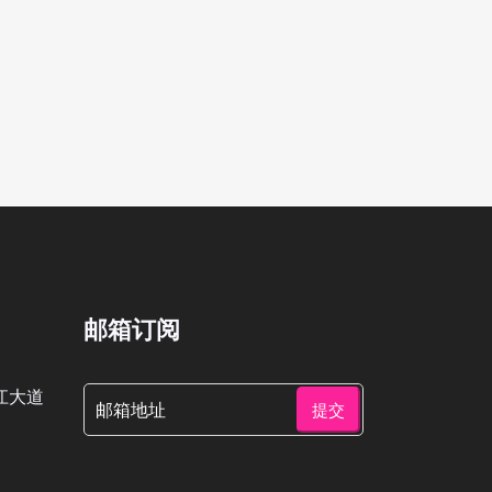
邮箱订阅
江大道
提交