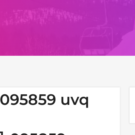
95859 uvq