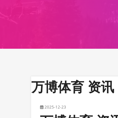
万博体育 资讯 0
2025-12-23