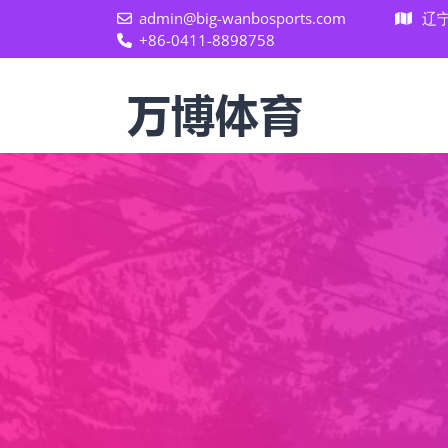
admin@big-wanbosports.com
辽
+86-0411-8898758