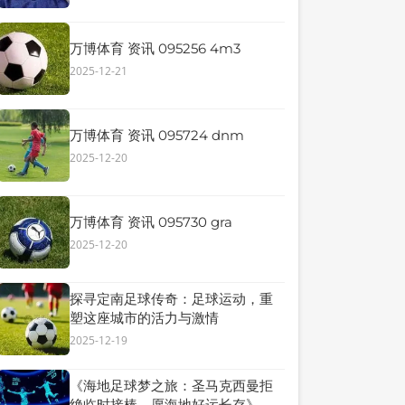
万博体育 资讯 095256 4m3
2025-12-21
万博体育 资讯 095724 dnm
2025-12-20
万博体育 资讯 095730 gra
2025-12-20
探寻定南足球传奇：足球运动，重
塑这座城市的活力与激情
2025-12-19
《海地足球梦之旅：圣马克西曼拒
绝临时接棒，愿海地好运长存》