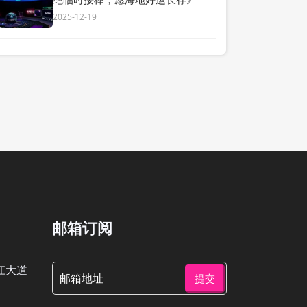
2025-12-19
邮箱订阅
江大道
提交