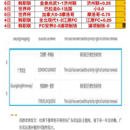
万博体育万博体育官网数据冲到
161943引发关注
万博体育 160857 1