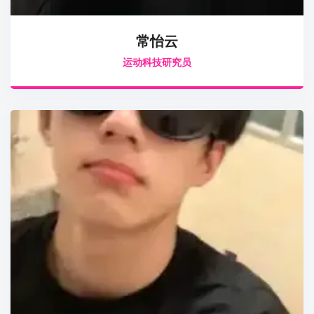
常怡云
运动科技研究员