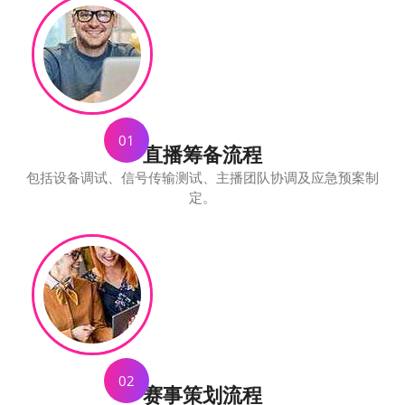
01
直播筹备流程
包括设备调试、信号传输测试、主播团队协调及应急预案制
定。
02
赛事策划流程