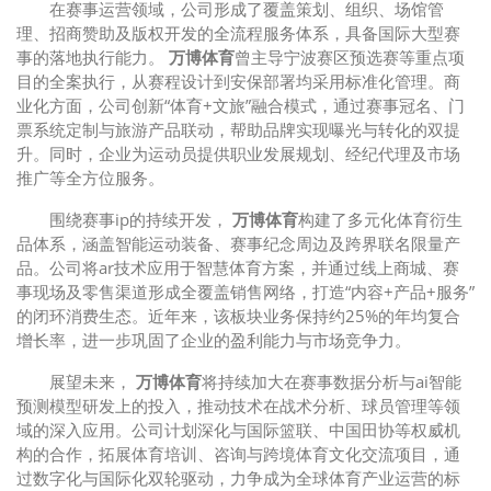
在赛事运营领域，公司形成了覆盖策划、组织、场馆管
理、招商赞助及版权开发的全流程服务体系，具备国际大型赛
事的落地执行能力。
万博体育
曾主导宁波赛区预选赛等重点项
目的全案执行，从赛程设计到安保部署均采用标准化管理。商
业化方面，公司创新“体育+文旅”融合模式，通过赛事冠名、门
票系统定制与旅游产品联动，帮助品牌实现曝光与转化的双提
升。同时，企业为运动员提供职业发展规划、经纪代理及市场
推广等全方位服务。
围绕赛事ip的持续开发，
万博体育
构建了多元化体育衍生
品体系，涵盖智能运动装备、赛事纪念周边及跨界联名限量产
品。公司将ar技术应用于智慧体育方案，并通过线上商城、赛
事现场及零售渠道形成全覆盖销售网络，打造“内容+产品+服务”
的闭环消费生态。近年来，该板块业务保持约25%的年均复合
增长率，进一步巩固了企业的盈利能力与市场竞争力。
展望未来，
万博体育
将持续加大在赛事数据分析与ai智能
预测模型研发上的投入，推动技术在战术分析、球员管理等领
域的深入应用。公司计划深化与国际篮联、中国田协等权威机
构的合作，拓展体育培训、咨询与跨境体育文化交流项目，通
过数字化与国际化双轮驱动，力争成为全球体育产业运营的标