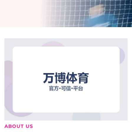
ABOUT US