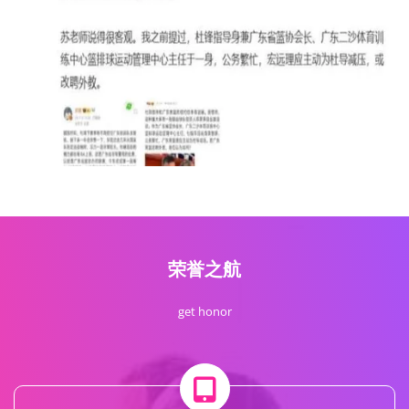
万博体育，万博体育分析， 160857
3
荣誉之航
get honor