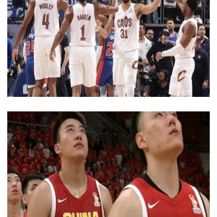
万博体育，万博全站服务， 162248
1
万博体育 162248 9