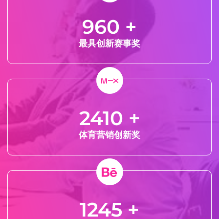
960
+
最具创新赛事奖
2410
+
体育营销创新奖
1245
+