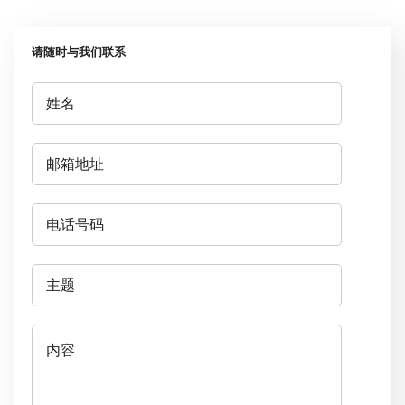
请随时与我们联系