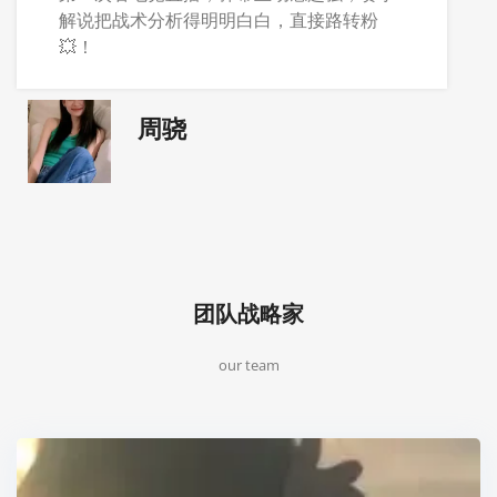
解说把战术分析得明明白白，直接路转粉
💥！
周骁
团队战略家
our team