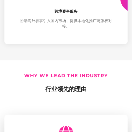
跨境赛事服务
协助海外赛事引入国内市场，提供本地化推广与版权对
接。
WHY WE LEAD THE INDUSTRY
行业领先的理由