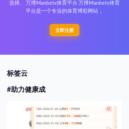
选择。 万博Manbetx体育平台 万博Manbetx体育
平台是一个专业的体育博彩网站，
立即注册
标签云
#助力健康成