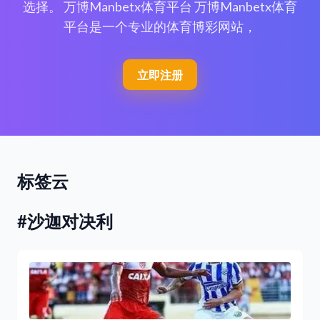
选择。 万博Manbetx体育平台 万博Manbetx体育
平台是一个专业的体育博彩网站，
立即注册
标签云
#沙迦对决利