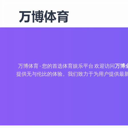
万博体育 - 您的首选体育娱乐平台 欢迎访问
万博
提供无与伦比的体验。我们致力于为用户提供最新的体