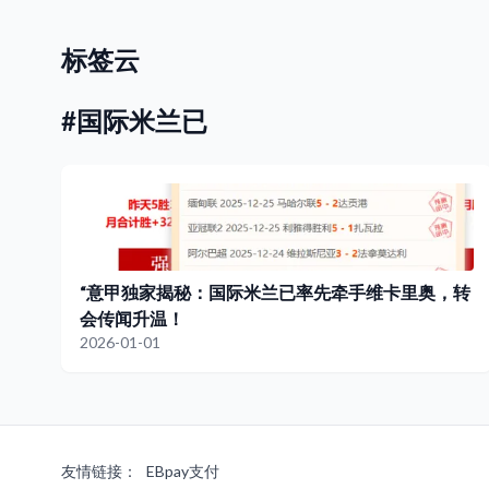
标签云
#国际米兰已
“意甲独家揭秘：国际米兰已率先牵手维卡里奥，转
会传闻升温！
2026-01-01
友情链接：
EBpay支付