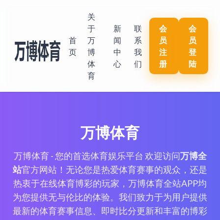
关
于
新
联
会
会
首
万
闻
系
员
员
页
博
中
我
注
登
体
心
们
册
陆
育
万博体育
万博体育 - 您的首选体育娱乐平台 欢迎访问
万博全
站
官方网站！无论您是热爱体育赛事的观众，还是
热衷于在线体育博彩的玩家，万博体育全站APP均
为您提供无与伦比的体验。我们致力于为用户提供
最新的体育赛事信息、即时比分更新和丰富的博彩