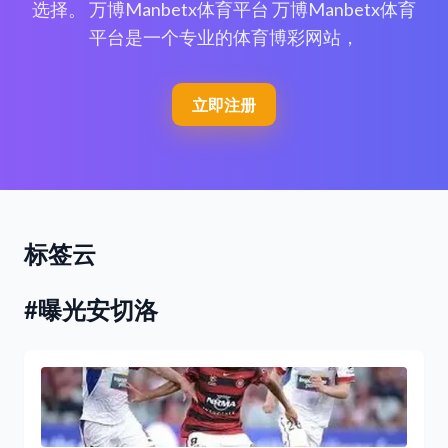
选择。 万博Manbetx体育平台 万博Manbetx体育
平台是一个专业的体育博彩网站，
立即注册
标签云
#曝光安切洛