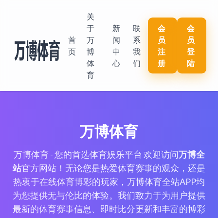
关
于
新
联
会
会
首
万
闻
系
员
员
页
博
中
我
注
登
体
心
们
册
陆
育
万博体育
万博体育 - 您的首选体育娱乐平台 欢迎访问
万博全
站
官方网站！无论您是热爱体育赛事的观众，还是
热衷于在线体育博彩的玩家，万博体育全站APP均
为您提供无与伦比的体验。我们致力于为用户提供
最新的体育赛事信息、即时比分更新和丰富的博彩