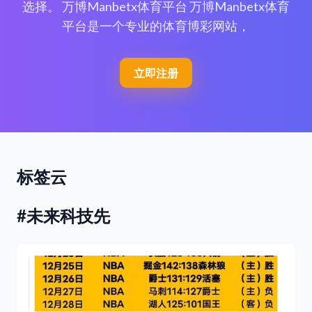
选择。 万博Manbetx体育平台 万博Manbetx体育
平台是一个专业的体育博彩网站，
立即注册
标签云
#未来科技先