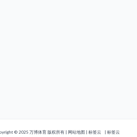
pyright © 2025
万博体育
版权所有 |
网站地图
|
标签云
|
标签云