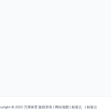
pyright © 2025
万博体育
版权所有 |
网站地图
|
标签云
|
标签云