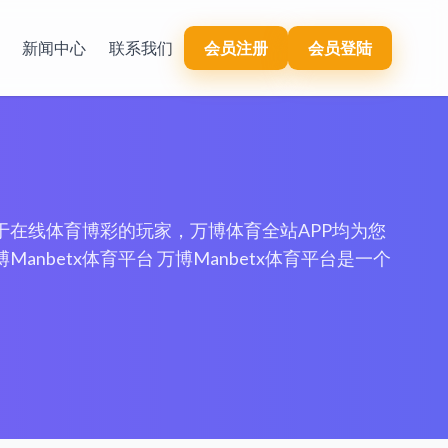
育
新闻中心
联系我们
会员注册
会员登陆
在线体育博彩的玩家，万博体育全站APP均为您
betx体育平台 万博Manbetx体育平台是一个