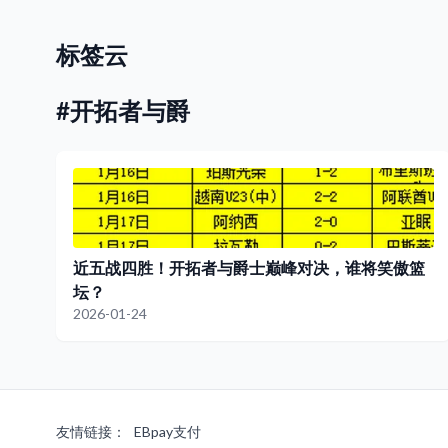
标签云
#开拓者与爵
近五战四胜！开拓者与爵士巅峰对决，谁将笑傲篮
坛？
2026-01-24
友情链接：
EBpay支付