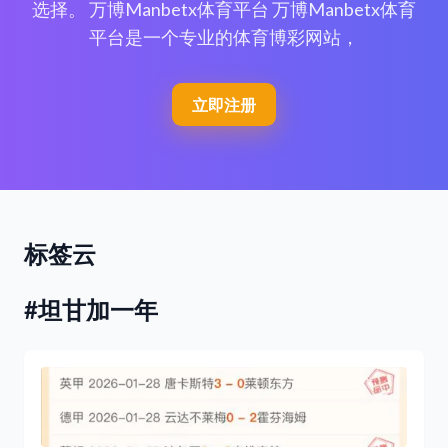
选择。 万博Manbetx体育平台 万博Manbetx体育
平台是一个专业的体育博彩网站，
立即注册
标签云
#坦甘加一年