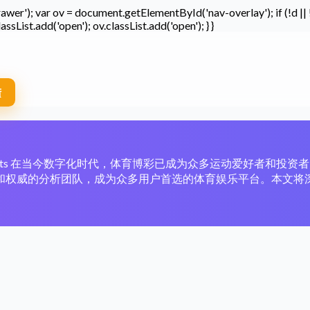
'); var ov = document.getElementById('nav-overlay'); if (!d || !ov)
assList.add('open'); ov.classList.add('open'); } }
陆
bo Sports 在当今数字化时代，体育博彩已成为众多运动爱好
和权威的分析团队，成为众多用户首选的体育娱乐平台。本文将