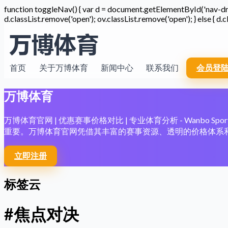
function toggleNav() { var d = document.getElementById('nav-drawer
d.classList.remove('open'); ov.classList.remove('open'); } else { d.cl
首页
关于万博体育
新闻中心
联系我们
会员登
万博体育
万博体育官网 | 优惠赛事价格对比 | 专业体育分析 - Wan
重要。万博体育官网凭借其丰富的赛事资源、透明的价格体系
立即注册
标签云
#焦点对决