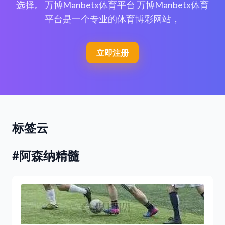
选择。 万博Manbetx体育平台 万博Manbetx体育
平台是一个专业的体育博彩网站，
立即注册
标签云
#阿森纳精髓