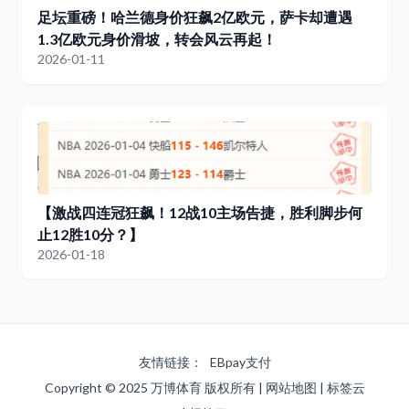
足坛重磅！哈兰德身价狂飙2亿欧元，萨卡却遭遇
1.3亿欧元身价滑坡，转会风云再起！
2026-01-11
【激战四连冠狂飙！12战10主场告捷，胜利脚步何
止12胜10分？】
2026-01-18
友情链接：
EBpay支付
Copyright © 2025
万博体育
版权所有 |
网站地图
|
标签云