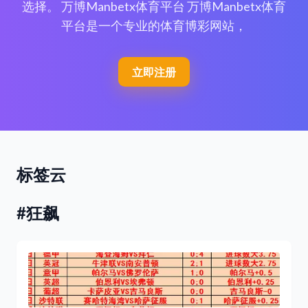
选择。 万博Manbetx体育平台 万博Manbetx体育
平台是一个专业的体育博彩网站，
立即注册
标签云
#狂飙