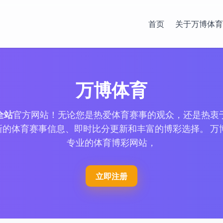
首页
关于万博体
万博体育
全站
官方网站！无论您是热爱体育赛事的观众，还是热衷于
育赛事信息、即时比分更新和丰富的博彩选择。 万博Man
专业的体育博彩网站，
立即注册