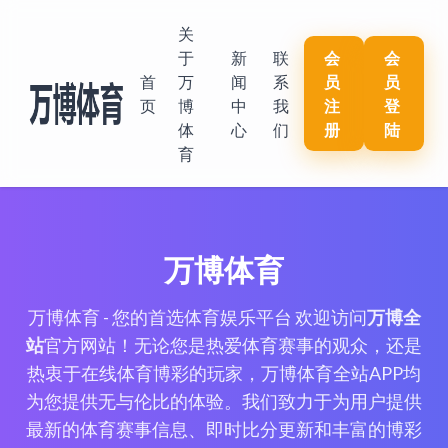
关
于
新
联
会
会
首
万
闻
系
员
员
页
博
中
我
注
登
体
心
们
册
陆
育
万博体育
万博体育 - 您的首选体育娱乐平台 欢迎访问
万博全
站
官方网站！无论您是热爱体育赛事的观众，还是
热衷于在线体育博彩的玩家，万博体育全站APP均
为您提供无与伦比的体验。我们致力于为用户提供
最新的体育赛事信息、即时比分更新和丰富的博彩