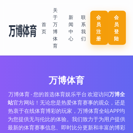
关
于
新
联
会
会
首
万
闻
系
员
员
页
博
中
我
注
登
体
心
们
册
陆
育
万博体育
万博体育 - 您的首选体育娱乐平台 欢迎访问
万博全
站
官方网站！无论您是热爱体育赛事的观众，还是
热衷于在线体育博彩的玩家，万博体育全站APP均
为您提供无与伦比的体验。我们致力于为用户提供
最新的体育赛事信息、即时比分更新和丰富的博彩